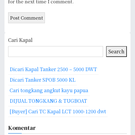
for the next time I comment.
A
lt
Cari Kapal
e
Search
r
n
a
Dicari Kapal Tanker 2500 – 5000 DWT
ti
Dicari Tanker SPOB 5000 KL
v
e
Cari tongkang angkut kayu papua
:
DIJUAL TONGKANG & TUGBOAT
[Buyer] Cari TC Kapal LCT 1000-1200 dwt
Komentar