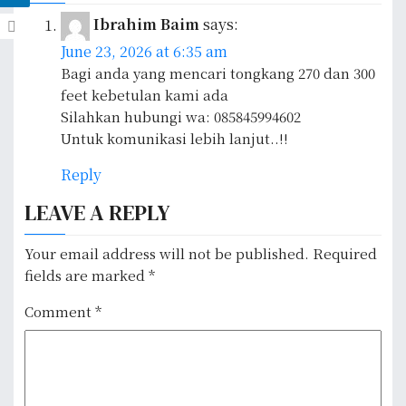
n
Ibrahim Baim
says:
a
June 23, 2026 at 6:35 am
v
Bagi anda yang mencari tongkang 270 dan 300
feet kebetulan kami ada
i
Silahkan hubungi wa: 085845994602
Untuk komunikasi lebih lanjut..!!
g
Reply
a
LEAVE A REPLY
t
i
Your email address will not be published.
Required
fields are marked
*
o
Comment
*
n