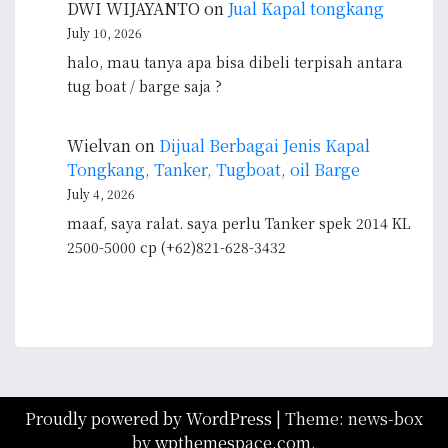
DWI WIJAYANTO
on
Jual Kapal tongkang
July 10, 2026
halo, mau tanya apa bisa dibeli terpisah antara
tug boat / barge saja ?
Wielvan
on
Dijual Berbagai Jenis Kapal
Tongkang, Tanker, Tugboat, oil Barge
July 4, 2026
maaf, saya ralat. saya perlu Tanker spek 2014 KL
2500-5000 cp (+62)821-628-3432
Proudly powered by WordPress
|
Theme: news-box
by
wpthemespace.com
.