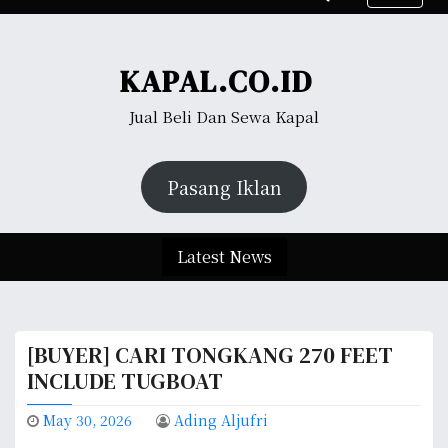
S
k
i
KAPAL.CO.ID
p
t
Jual Beli Dan Sewa Kapal
o
c
o
Pasang Iklan
n
t
e
Latest News
n
t
[BUYER] CARI TONGKANG 270 FEET
INCLUDE TUGBOAT
May 30, 2026
Ading Aljufri