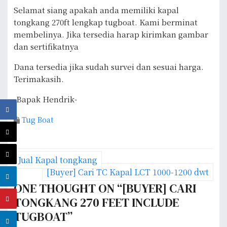
Selamat siang apakah anda memiliki kapal
tongkang 270ft lengkap tugboat. Kami berminat
membelinya. Jika tersedia harap kirimkan gambar
dan sertifikatnya
Dana tersedia jika sudah survei dan sesuai harga.
Terimakasih.
-Bapak Hendrik-
Tug Boat
P
Jual Kapal tongkang
o
[Buyer] Cari TC Kapal LCT 1000-1200 dwt
ONE THOUGHT ON “
[BUYER] CARI
s
TONGKANG 270 FEET INCLUDE
t
TUGBOAT
”